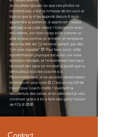
Je voudrais rajouter ce que ces photos ne
montrent pas, c’est la richesse de ton suivi et
tout ce que tu m'as apporté depuis 6 mois :
apprendre la patience, à apprécier chaque
petit pas à sa juste valeur, l'indulgence avec
moi-même, voir mon corps enfin comme un
allié et plus comme un ennemi, et remplacer
dans ma tête les "j'y arriverai jamais" par des
"j'en suis capable" 😈 Pour faire court, cette
transformation physique est aussi une vraie
évolution mentale, et l'entrainement tout seul
ne serait rien sans ce mindset si positif que tu
véhicules à tous tes coaché.e.s.
Personnellement, je ne pourrais jamais assez
te remercier pour cela 😊 C'est un vrai kiff de
t'avoir pour coach cheffe ! Vivement la
réouverture des salles, et en attendant je vais
continuer grâce à toi à faire des gainz maison
de FOLIE 😍💯
Contact