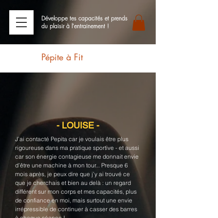
Développe tes capacités et prends
du plaisir à l'entrainement !
Pépite à Fit
- LOUISE -
J’ai contacté Pepita car je voulais être plus
rigoureuse dans ma pratique sportive - et aussi
car son énergie contagieuse me donnait envie
d’être une machine à mon tour... Presque 6
mois après, je peux dire que j’y ai trouvé ce
que je cherchais et bien au delà : un regard
différent sur mon corps et mes capacités, plus
de confiance en moi, mais surtout une envie
irrépressible de continuer à casser des barres
à chaque séance !