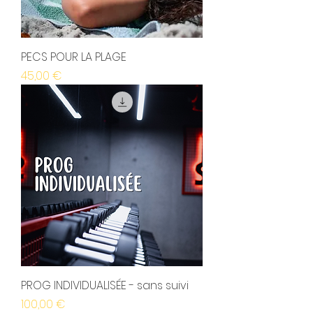
PECS POUR LA PLAGE
Prix
45,00 €
PROG INDIVIDUALISÉE - sans suivi
Prix
100,00 €