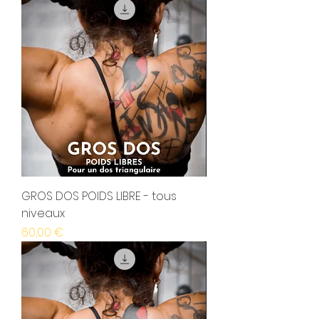
GROS DOS POIDS LIBRE - tous
niveaux
Prix
60,00 €