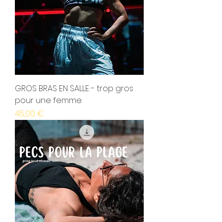
GROS BRAS EN SALLE - trop gros
pour une femme
Prix
45,00 €