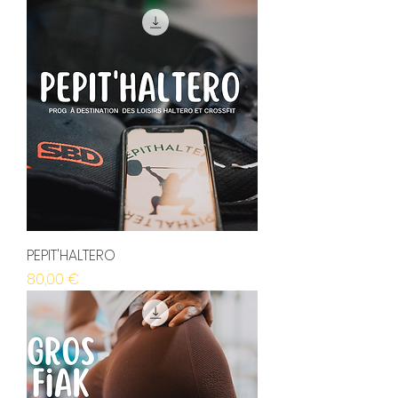
PEPIT'HALTERO
Prix
80,00 €