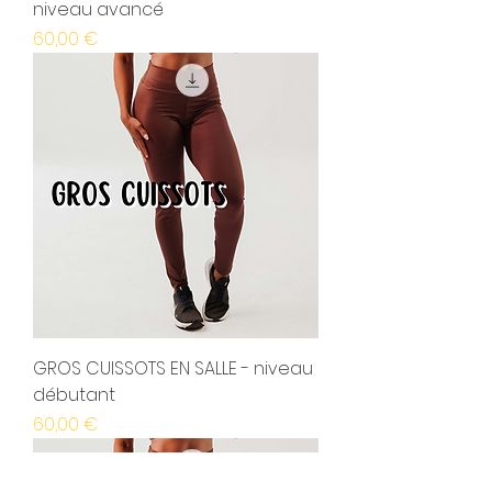
niveau avancé
Prix
60,00 €
GROS CUISSOTS EN SALLE - niveau
débutant
Prix
60,00 €