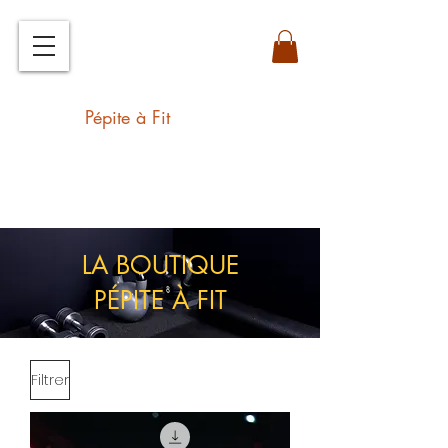
Développe tes capacités et prends
du plaisir à l'entrainement !
Pépite à Fit
LA BOUTIQUE
PÉPITE À FIT
Filtrer