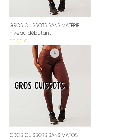
GROS CUISSOTS SANS MATÉRIEL -
niveau débutant
Prix
60,00 €
GROS CUISSOTS SANS MATOS -