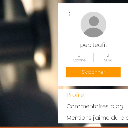
Plus d'actions
pepiteafit
0
0
Abonné
Suivi
S'abonner
Profile
Commentaires blog
Mentions j'aime du bl