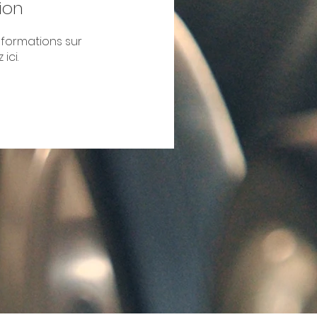
ion
formations sur
ici.