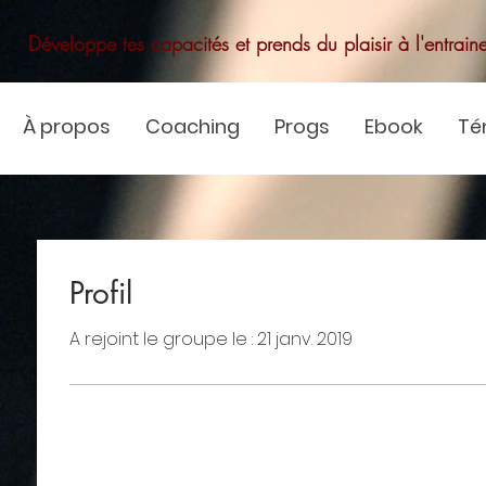
Développe tes capacités et prends du plaisir à l'entrain
À propos
Coaching
Progs
Ebook
Té
Profil
A rejoint le groupe le : 21 janv. 2019