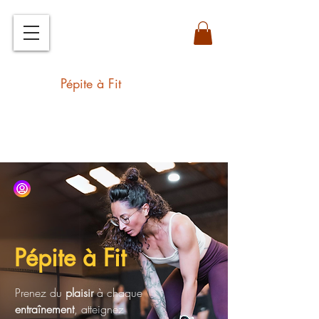
Développe tes capacités et prends
du plaisir à l'entrainement !
Pépite à Fit
Pépite à Fit
Prenez du
plaisir
à chaque
entraînement
, atteignez