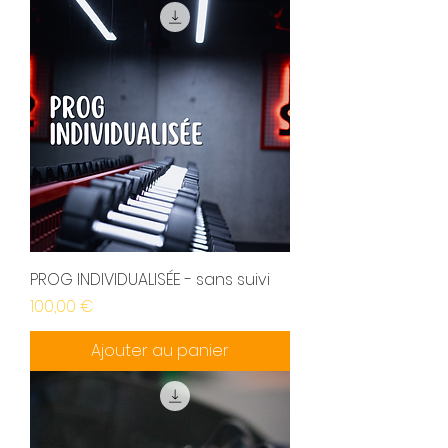
PROG INDIVIDUALISÉE - sans suivi
Prix
100,00 €
Ajouter au panier