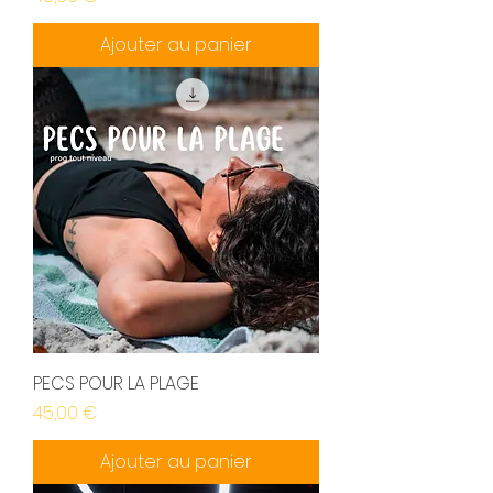
Ajouter au panier
PECS POUR LA PLAGE
Prix
45,00 €
Ajouter au panier